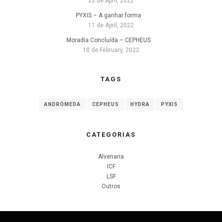
22 de April, 2022
PYXIS – A ganhar forma
11 de April, 2022
Moradia Concluída – CEPHEUS
10 de February, 2022
TAGS
ANDRÓMEDA
CEPHEUS
HYDRA
PYXIS
CATEGORIAS
Alvenaria
ICF
LSF
Outros